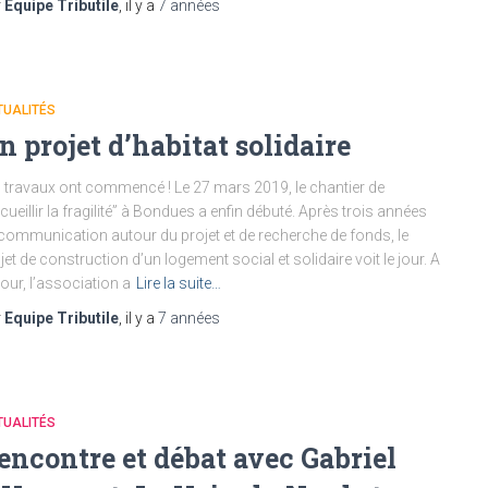
r
Equipe Tributile
, il y a
7 années
TUALITÉS
n projet d’habitat solidaire
 travaux ont commencé ! Le 27 mars 2019, le chantier de
cueillir la fragilité” à Bondues a enfin débuté. Après trois années
communication autour du projet et de recherche de fonds, le
jet de construction d’un logement social et solidaire voit le jour. A
jour, l’association a
Lire la suite…
r
Equipe Tributile
, il y a
7 années
TUALITÉS
encontre et débat avec Gabriel