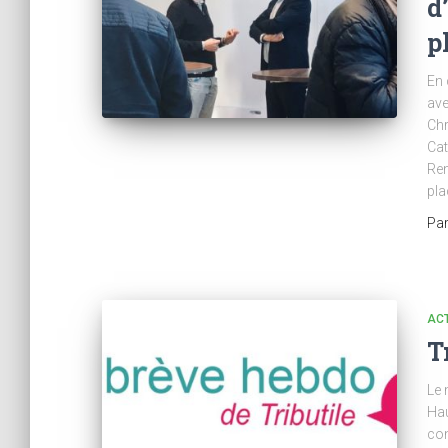
d
p
En 
ave
Chr
Cat
Ren
pl
Pa
AC
T
Le 
Hau
con