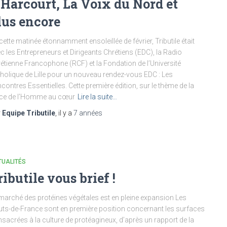
’Harcourt, La Voix du Nord et
lus encore
cette matinée étonnamment ensoleillée de février, Tributile était
c les Entrepreneurs et Dirigeants Chrétiens (EDC), la Radio
étienne Francophone (RCF) et la Fondation de l’Université
holique de Lille pour un nouveau rendez-vous EDC : Les
contres Essentielles. Cette première édition, sur le thème de la
ace de l’Homme au cœur
Lire la suite…
r
Equipe Tributile
, il y a
7 années
TUALITÉS
ributile vous brief !
marché des protéines végétales est en pleine expansion Les
ts-de-France sont en première position concernant les surfaces
sacrées à la culture de protéagineux, d’après un rapport de la