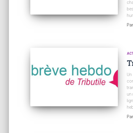
cha
bes
hum
Pa
AC
T
Un 
com
tra
un 
lig
heb
Pa