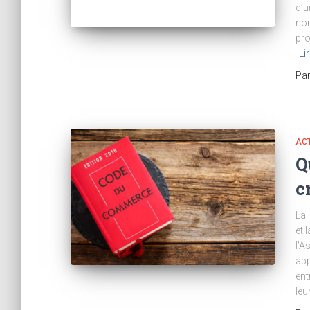
d’u
nom
pro
Li
Pa
AC
Q
c
La 
et 
l’A
app
ent
leu