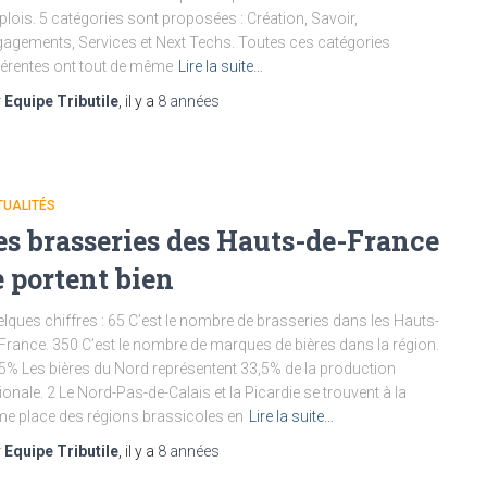
lois. 5 catégories sont proposées : Création, Savoir,
agements, Services et Next Techs. Toutes ces catégories
férentes ont tout de même
Lire la suite…
r
Equipe Tributile
, il y a
8 années
TUALITÉS
es brasseries des Hauts-de-France
e portent bien
lques chiffres : 65 C’est le nombre de brasseries dans les Hauts-
France. 350 C’est le nombre de marques de bières dans la région.
5% Les bières du Nord représentent 33,5% de la production
ionale. 2 Le Nord-Pas-de-Calais et la Picardie se trouvent à la
e place des régions brassicoles en
Lire la suite…
r
Equipe Tributile
, il y a
8 années