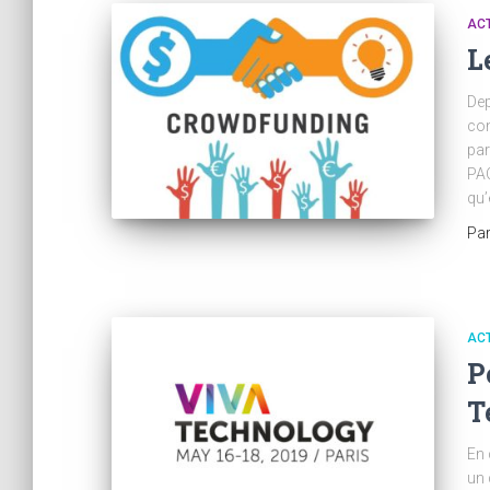
AC
L
Dep
con
par
PAC
qu’
Pa
AC
P
T
En 
un 