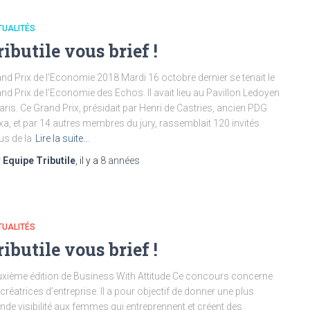
TUALITÉS
ributile vous brief !
nd Prix de l’Economie 2018 Mardi 16 octobre dernier se tenait le
nd Prix de l’Economie des Echos. Il avait lieu au Pavillon Ledoyen
aris. Ce Grand Prix, présidait par Henri de Castries, ancien PDG
xa, et par 14 autres membres du jury, rassemblait 120 invités
us de la
Lire la suite…
r
Equipe Tributile
, il y a
8 années
TUALITÉS
ributile vous brief !
xième édition de Business With Attitude Ce concours concerne
 créatrices d’entreprise. Il a pour objectif de donner une plus
nde visibilité aux femmes qui entreprennent et créent des