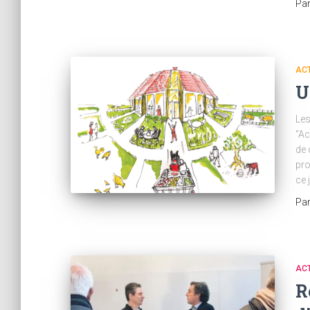
Pa
AC
U
Les
“Ac
de 
pro
ce 
Pa
AC
R