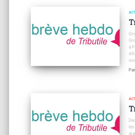
AC
T
Gra
Gra
à P
d’A
iss
Pa
AC
T
Deu
les
gra