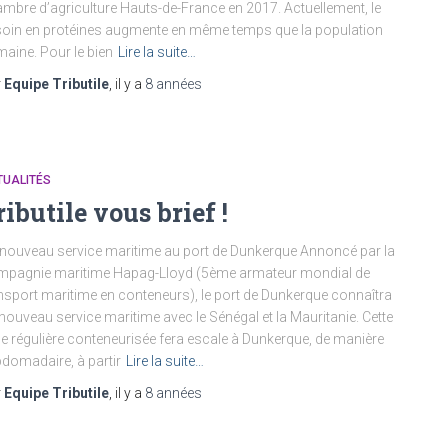
mbre d’agriculture Hauts-de-France en 2017. Actuellement, le
oin en protéines augmente en même temps que la population
aine. Pour le bien
Lire la suite…
r
Equipe Tributile
, il y a
8 années
TUALITÉS
ributile vous brief !
nouveau service maritime au port de Dunkerque Annoncé par la
pagnie maritime Hapag-Lloyd (5ème armateur mondial de
nsport maritime en conteneurs), le port de Dunkerque connaîtra
nouveau service maritime avec le Sénégal et la Mauritanie. Cette
ne régulière conteneurisée fera escale à Dunkerque, de manière
domadaire, à partir
Lire la suite…
r
Equipe Tributile
, il y a
8 années