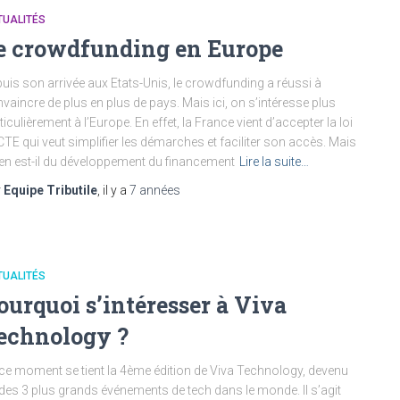
TUALITÉS
e crowdfunding en Europe
uis son arrivée aux Etats-Unis, le crowdfunding a réussi à
vaincre de plus en plus de pays. Mais ici, on s’intéresse plus
ticulièrement à l’Europe. En effet, la France vient d’accepter la loi
TE qui veut simplifier les démarches et faciliter son accès. Mais
en est-il du développement du financement
Lire la suite…
r
Equipe Tributile
, il y a
7 années
TUALITÉS
ourquoi s’intéresser à Viva
echnology ?
ce moment se tient la 4ème édition de Viva Technology, devenu
des 3 plus grands événements de tech dans le monde. Il s’agit