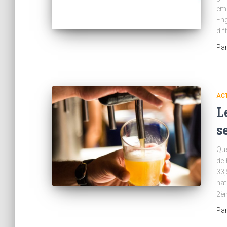
emp
Eng
dif
Pa
AC
L
s
Que
de-
33,
nat
2èm
Pa