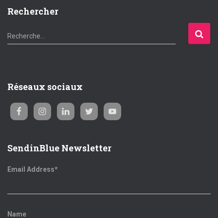
Rechercher
R
Recherche…
e
c
h
e
Réseaux sociaux
r
c
h
e
r
SendinBlue Newsletter
:
Email Address*
Name