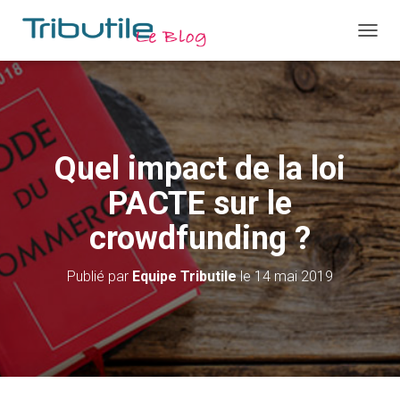
D
É
P
L
I
E
R
Quel impact de la loi
L
A
PACTE sur le
N
A
crowdfunding ?
V
I
G
Publié par
Equipe Tributile
le
14 mai 2019
A
T
I
O
N