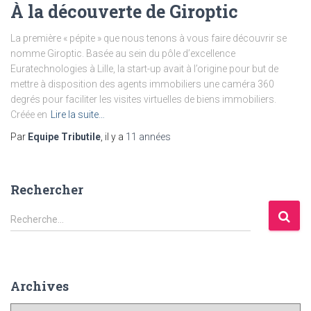
À la découverte de Giroptic
La première « pépite » que nous tenons à vous faire découvrir se
nomme Giroptic. Basée au sein du pôle d’excellence
Euratechnologies à Lille, la start-up avait à l’origine pour but de
mettre à disposition des agents immobiliers une caméra 360
degrés pour faciliter les visites virtuelles de biens immobiliers.
Créée en
Lire la suite…
Par
Equipe Tributile
, il y a
11 années
Rechercher
R
Recherche…
e
c
h
e
Archives
r
c