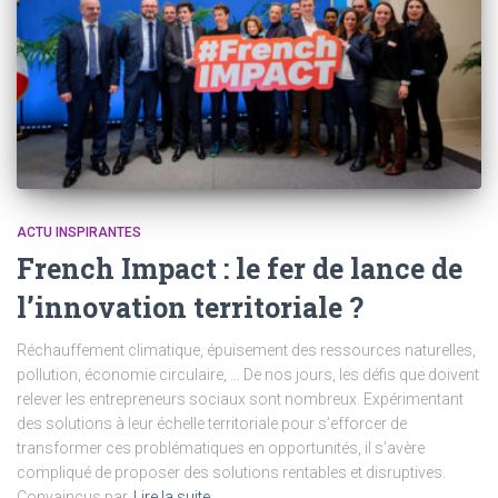
ACTU INSPIRANTES
French Impact : le fer de lance de
l’innovation territoriale ?
Réchauffement climatique, épuisement des ressources naturelles,
pollution, économie circulaire, … De nos jours, les défis que doivent
relever les entrepreneurs sociaux sont nombreux. Expérimentant
des solutions à leur échelle territoriale pour s’efforcer de
transformer ces problématiques en opportunités, il s’avère
compliqué de proposer des solutions rentables et disruptives.
Convaincus par
Lire la suite…