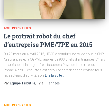
ACTU INSPIRANTES
Le portrait robot du chef
d’entreprise PME/TPE en 2015
Du 23 mars au 4 avril 2015, l’IFOP a conduit une étude pour la CNP
Assurances et la CGPME, auprès de 900 chefs d’entreprises d’1 à 9
salariés, dont la majorité est issue des Pays-de-la-Loire et du
Rhône-Alpes. L’enquête s’est déroulée par téléphone et visait tous
les secteurs d’activité, son
Lire la suite…
Par
Equipe Tributile
, il y a
11 années
ACTU INSPIRANTES