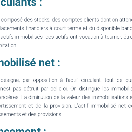
rculants :
est composé des stocks, des comptes clients dont on atten
lacements financiers à court terme et du disponible banca
actifs immobilisés, ces actifs ont vocation à tourner, être 
oitation.
obilisé net :
 désigne, par opposition à l’actif circulant, tout ce q
s n’est pas détruit par celle-ci. On distingue les immobili
nancières. La diminution de la valeur des immobilisations 
rtissement et de la provision. L’actif immobilisé net 
ssements et des provisions.
ncement :