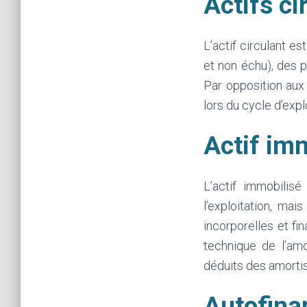
Actifs ci
L’actif circulant 
et non échu), des p
Par opposition aux 
lors du cycle d’expl
Actif imm
L’actif immobilisé
l’exploitation, mai
incorporelles et fi
technique de l’amo
déduits des amorti
Autofina