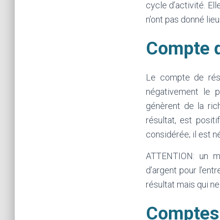
cycle d’activité. El
n’ont pas donné lieu
Compte d
Le compte de résu
négativement le p
génèrent de la ri
résultat, est posit
considérée; il est n
ATTENTION: un mo
d’argent pour l’en
résultat mais qui ne
Comptes 