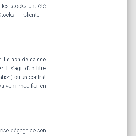
 les stocks ont été
Stocks + Clients –
e.
Le bon de caisse
er
. Il s’agit d’un titre
ation) ou un contrat
a venir modifier en
prise dégage de son