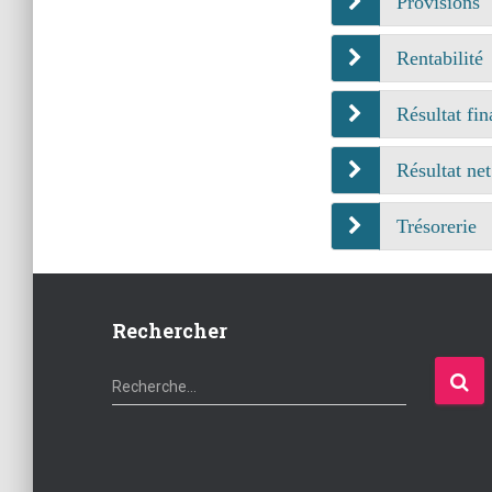
Provisions
Rentabilité
Résultat fin
Résultat net
Trésorerie
Rechercher
R
Recherche…
e
c
h
e