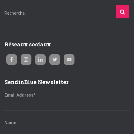
R
Recherche…
e
c
h
e
Réseaux sociaux
r
c
h
e
r
SendinBlue Newsletter
:
Email Address*
Name