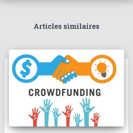
v
e
s
Articles similaires