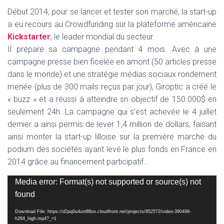
Début 2014, pour se lancer et tester son marché, la start-up
a eu recours au Crowdfunding sur la plateforme américaine
Kickstarter
, le leader mondial du secteur.
Il prépare sa campagne pendant 4 mois. Avec à une
campagne presse bien ficelée en amont (50 articles presse
dans le monde) et une stratégie médias sociaux rondement
menée (plus de 300 mails reçus par jour), Giroptic a créé le
« buzz » et a réussi à atteindre sn objectif de 150.000$ en
seulement 24h. La campagne qui s’est achevée le 4 juillet
dernier a ainsi permis de lever 1,4 million de dollars, faisant
ainsi monter la start-up lilloise sur la première marche du
podium des sociétés ayant levé le plus fonds en France en
2014 grâce au financement participatif…
Lecteur
Media error: Format(s) not supported or source(s) not
vidéo
found
Download File: https://d2pq0u4uni88oo.cloudfront.net/projects/952572/video-390499-
h264_high.mp4?_=1