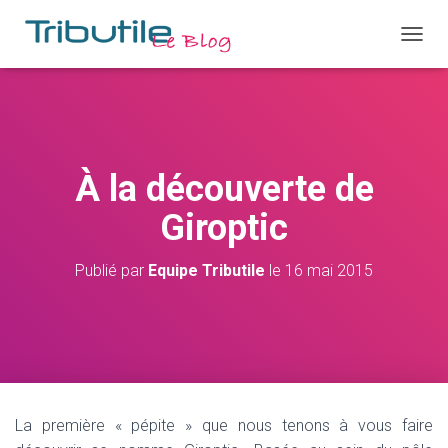
D
É
P
L
I
E
R
À la découverte de
L
A
Giroptic
N
A
V
Publié par
Equipe Tributile
le
16 mai 2015
I
G
A
T
I
O
N
La première « pépite » que nous tenons à vous faire