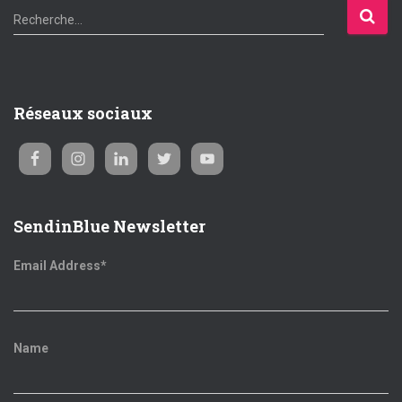
R
Recherche…
e
c
h
e
Réseaux sociaux
r
c
h
e
r
SendinBlue Newsletter
:
Email Address*
Name