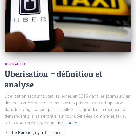
ACTUALITÉS
Uberisation – définition et
analyse
Uberisation est sur toutes les lèvres en 2015 dans les journaux, les
diners en ville et surtout dans les entreprises. Les start-ups sont
dans les rangs tandis que les PME, ETI et grandes entreprises se
demandent si elles seront à leur tour uberisées comme les taxis.
Nous vous présentons un
Lire la suite…
Par
Le Bankist
, il y a
11 années