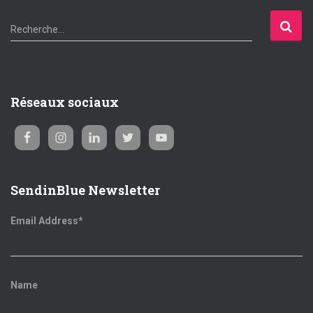
R
Recherche…
e
c
h
e
Réseaux sociaux
r
c
h
e
r
SendinBlue Newsletter
:
Email Address*
Name