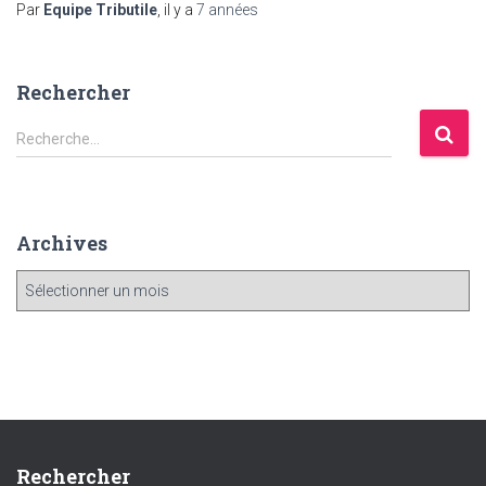
Par
Equipe Tributile
, il y a
7 années
Rechercher
R
Recherche…
e
c
h
e
Archives
r
c
A
h
r
e
c
r
h
i
:
v
e
s
Rechercher