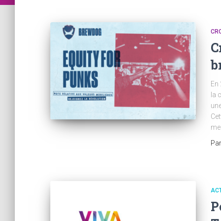
CR
C
b
En 
la 
une
Cet
mes
Pa
AC
P