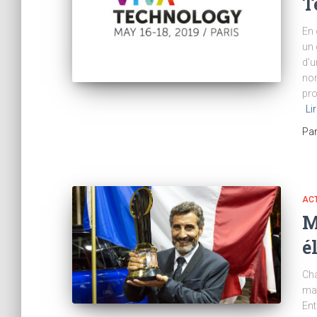
T
En 
un 
d’u
nom
pro
Li
Pa
ACT
M
é
Cha
mag
Ent