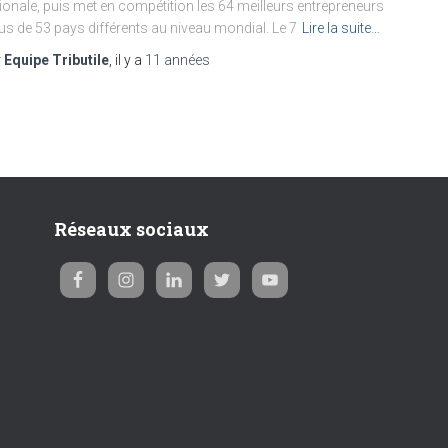
ionale, puis met en compétition les 64 meilleurs entrepreneurs
us de 53 pays différents au niveau mondial. Le 7
Lire la suite…
r
Equipe Tributile
, il y a
11 années
Réseaux sociaux