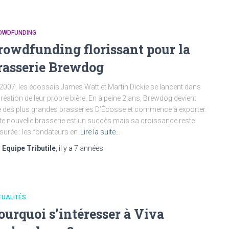
OWDFUNDING
rowdfunding florissant pour la
rasserie Brewdog
2007, les écossais James Watt et Martin Dickie se lancent dans
création de leur propre bière. En à peine 2 ans, Brewdog devient
 des plus grandes brasseries D’Écosse et commence à exporter.
te nouvelle brasserie est un succès mais sa croissance reste
urée : les fondateurs en
Lire la suite…
r
Equipe Tributile
, il y a
7 années
TUALITÉS
ourquoi s’intéresser à Viva