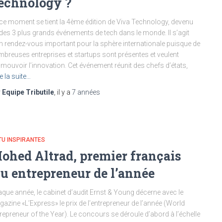
echnology ?
ce moment se tient la 4ème édition de Viva Technology, devenu
des 3 plus grands événements de tech dans le monde. Il s’agit
n rendez-vous important pour la sphère internationale puisque de
breuses entreprises et startups sont présentes et veulent
mouvoir l’innovation. Cet événement réunit des chefs d’états,
re la suite…
r
Equipe Tributile
, il y a
7 années
U INSPIRANTES
ohed Altrad, premier français
lu entrepreneur de l’année
que année, le cabinet d’audit Ernst & Young décerne avec le
azine «L’Express» le prix de l’entrepreneur de l’année (World
repreneur of the Year). Le concours se déroule d’abord à l’échelle