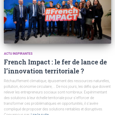
ACTU INSPIRANTES
French Impact : le fer de lance de
l’innovation territoriale ?
Réchauffement climatique, épuisement des ressources naturelles,
pollution, économie circulaire, … De nos jours, les défis que doivent
relever les entrepreneurs sociaux sont nombreux. Expérimentant
des solutions à leur échelle territoriale pour s’efforcer de
transformer ces problématiques en opportunités, il s’avère
compliqué de proposer des solutions rentables et disruptives.
Convaincus par
Lire la suite…