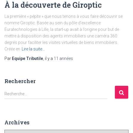
À la découverte de Giroptic
La première « pépite » que nous tenons à vous faire découvrir se
nomme Giroptic. Basée au sein du pôle d’excellence
Euratechnologies à Lille, la start-up avait à l’origine pour but de
mettre à disposition des agents immobiliers une caméra 360
degrés pour faciliter les visites virtuelles de biens immobiliers.
Créée en
Lire la suite…
Par
Equipe Tributile
, il y a
11 années
Rechercher
R
Recherche…
e
c
h
e
Archives
r
c