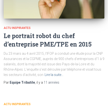
ACTU INSPIRANTES
Le portrait robot du chef
d’entreprise PME/TPE en 2015
Du 23 mars au 4 avril 2015, l’IFOP a conduit une étude pour la CNP
Assurances et la CGPME, auprès de 900 chefs d’entreprises d’1 à 9
salariés, dont la majorité est issue des Pays-de-la-Loire et du
Rhône-Alpes. L’enquête s’est déroulée par téléphone et visait tous
les secteurs d’activité, son
Lire la suite…
Par
Equipe Tributile
, il y a
11 années
ACTU INSPIRANTES