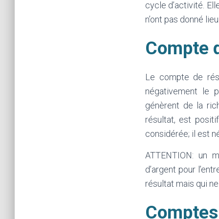
cycle d’activité. El
n’ont pas donné lieu
Compte d
Le compte de résu
négativement le p
génèrent de la ri
résultat, est posit
considérée; il est n
ATTENTION: un mo
d’argent pour l’en
résultat mais qui ne
Comptes 