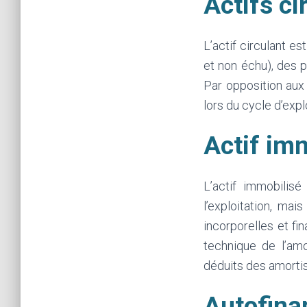
Actifs ci
L’actif circulant 
et non échu), des p
Par opposition aux 
lors du cycle d’expl
Actif imm
L’actif immobilisé
l’exploitation, mai
incorporelles et fi
technique de l’amo
déduits des amorti
Autofina