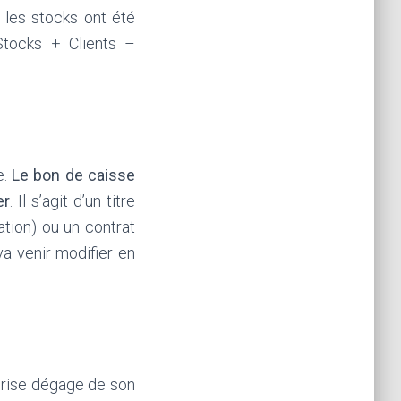
 les stocks ont été
Stocks + Clients –
e.
Le bon de caisse
er
. Il s’agit d’un titre
ation) ou un contrat
a venir modifier en
prise dégage de son