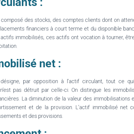
rculants :
est composé des stocks, des comptes clients dont on atten
lacements financiers à court terme et du disponible banca
actifs immobilisés, ces actifs ont vocation à tourner, être 
oitation.
obilisé net :
 désigne, par opposition à l’actif circulant, tout ce q
s n’est pas détruit par celle-ci. On distingue les immobili
nancières. La diminution de la valeur des immobilisations 
rtissement et de la provision. L’actif immobilisé net 
ssements et des provisions.
ncement :