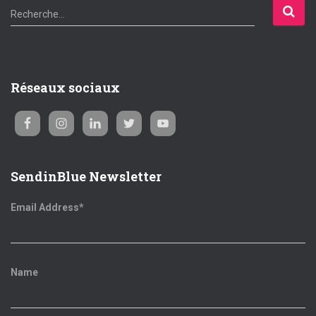
R
Recherche…
e
c
h
e
Réseaux sociaux
r
c
h
e
r
SendinBlue Newsletter
:
Email Address*
Name