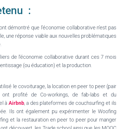
etenu :
os ont démontré que l’économie collaborative n’est pas
ble, une réponse viable aux nouvelles problématiques
.
liers de l’économie collaborative durant ces 7 mois
rentissage (ou éducation) et la production.
ilisé le covoiturage, la location en peer to peer (pair
 ils ont profité de Co-workings, de fab-labs et du
el à
Airbnb
, a des plateformes de couchsurfing et ils
née. Ils ont également pu expérimenter le Woofing
fing et la restauration en peer to peer pour manger
ls ont découvert
les Trade school ainsi que les MOOC