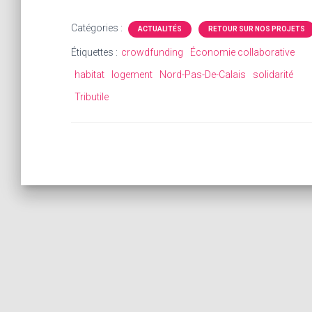
Catégories :
ACTUALITÉS
RETOUR SUR NOS PROJETS
Étiquettes :
crowdfunding
Économie collaborative
habitat
logement
Nord-Pas-De-Calais
solidarité
Tributile