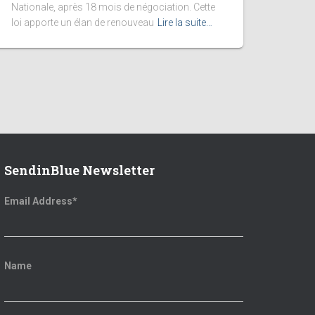
Nationale, après 18 mois de négociation. Cette
loi apporte un élan de renouveau
Lire la suite…
SendinBlue Newsletter
Email Address*
Name